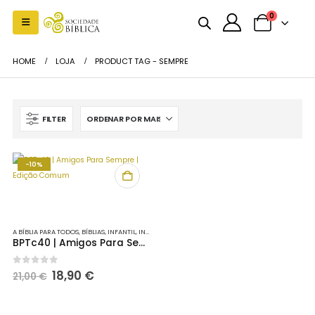
0
HOME
LOJA
PRODUCT TAG -
SEMPRE
FILTER
-10%
A BÍBLIA PARA TODOS
,
BÍBLIAS
,
INFANTIL
,
INFANTO-JUVENIL
,
NOVIDADES
BPTc40 | Amigos Para Sempre | Edição Comum
O
O
0
out of 5
18,90
€
21,00
€
preço
preço
original
atual
era:
é: