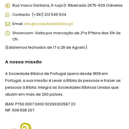
Rua Vasco Santana, 6-Loja D:
Ribeirada 2675-629 Odivelas
Contacto:
(+351) 213 545 534
Email:
info@sociedadebiblica.pt
Showroom:
Visita por marcação de 2ªa 5ªfeira das 10h às
17h
(Estaremos fechados de 17 a 28 de Agosto)
A nossa missão
A Sociedade Bíblica de Portugal opera desde 1809 em
Portugal, a sua missão é Levar a Bíblia às pessoas e trazer as
pessoas à Bíblia. Integra as Sociedades Bíblicas Unidas que
atuam em mais de 200 países.
IBAN: PT50 0007 0000 00293302587 23
NIF: 508 838 207