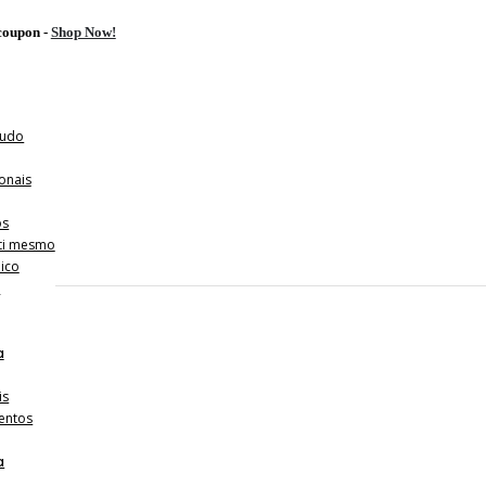
oupon -
Shop Now!
tudo
onais
os
 ti mesmo
ico
l
a
is
entos
a