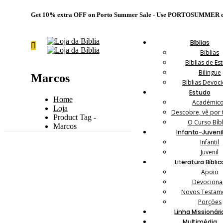
Get 10% extra OFF on Porto Summer Sale - Use
PORTOSUMMER
c
Bíblias
Bíblias
Bíblias de Es
Bilingue
Marcos
Bíblias Devoci
Estudo
Home
Académic
Loja
Descobre, vê por
Product Tag -
O Curso Bíbl
Marcos
Infanto-Juveni
Infantil
Juvenil
Literatura Bíblic
Apoio
Devociona
Novos Testam
Porções
Linha Missionári
Multimédia