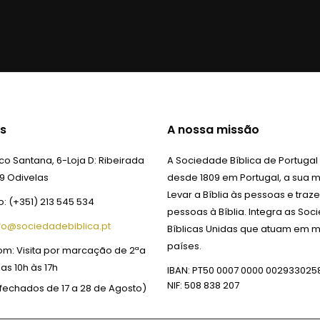
s
A nossa missão
o Santana, 6-Loja D:
Ribeirada
A Sociedade Bíblica de Portugal
9 Odivelas
desde 1809 em Portugal, a sua m
Levar a Bíblia às pessoas e traze
o:
(+351) 213 545 534
pessoas à Bíblia. Integra as So
fo@sociedadebiblica.pt
Bíblicas Unidas que atuam em m
países.
om:
Visita por marcação de 2ªa
das 10h às 17h
IBAN: PT50 0007 0000 002933025
NIF: 508 838 207
fechados de 17 a 28 de Agosto)