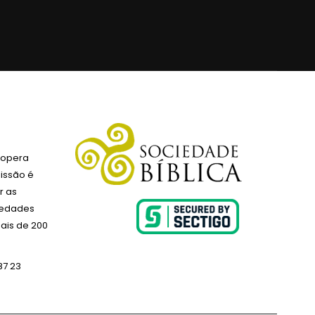
 opera
issão é
r as
ciedades
ais de 200
87 23