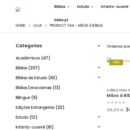
Bíblias
Estudo
Infanto-Juvenil
biblia.pt
HOME
LOJA
PRODUCT TAG -
MÃOS À BÍBLIA
Categorias
Ordenar por
Académicos
(47)
-10%
Bíblias
(207)
Bíblias de Estudo
(63)
Bíblias Devocionais
(13)
A BÍBLIA PARA 
Bilingue
(9)
Edições Estrangeiras
(23)
0
out of 
O
3
38,00
€
p
Estudo
(12)
o
e
Infanto-Juvenil
(61)