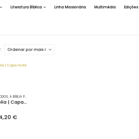
Literatura Bíblica
Linha Missionária
Multimédia
Edições
:
TODOS
,
A BÍBLIA PARA TODOS
,
INFANTIL
,
INFANTO-JUVENIL
Mãos à Bíblia | Capa mole
5
O
4,20
€
reço
preço
riginal
atual
ra:
é: