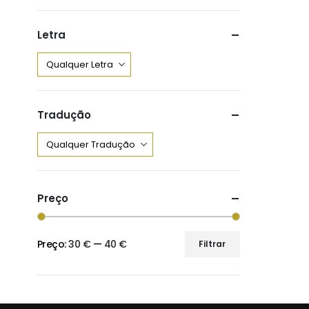
Letra
Tradução
Preço
Preço:
30 €
—
40 €
Filtrar
Preço
Preço
mínimo
máximo