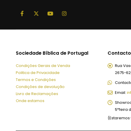
Sociedade Bíblica de Portugal
Contacto
Condições Gerais de Venda
Rua Vasc
Politica de Privacidade
2675-62
Termos e Condições
Contact
Condições de devolução
Email:
in
Livro de Reclamações
Onde estamos
Showro
5ªfeira 
(Estaremos 