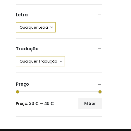
Letra
Tradução
Preço
Preço:
30 €
—
40 €
Filtrar
Preço
Preço
mínimo
máximo