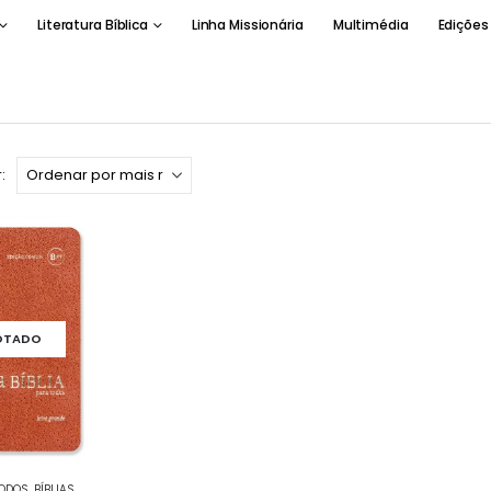
Literatura Bíblica
Linha Missionária
Multimédia
Edições
:
OTADO
TODOS
,
BÍBLIAS