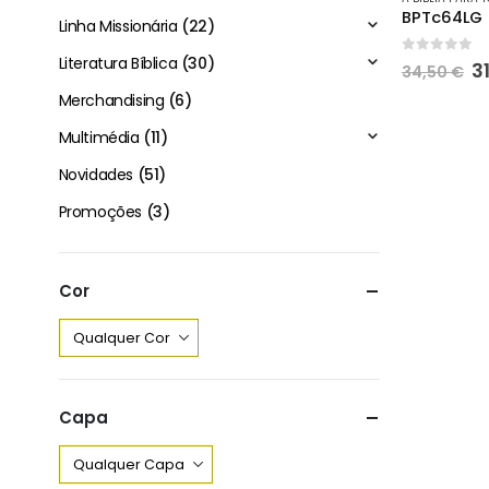
Linha Missionária
(22)
Literatura Bíblica
(30)
0
out of 
O
3
34,50
€
p
Merchandising
(6)
o
e
Multimédia
(11)
3
Novidades
(51)
Promoções
(3)
Cor
Capa