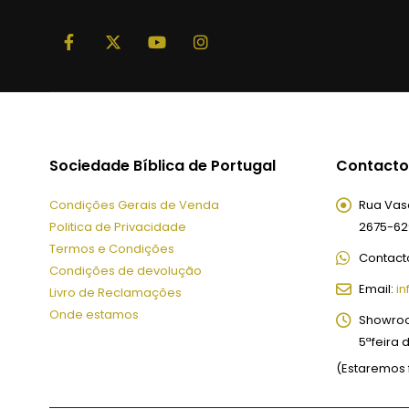
Sociedade Bíblica de Portugal
Contacto
Condições Gerais de Venda
Rua Vasc
Politica de Privacidade
2675-62
Termos e Condições
Contact
Condições de devolução
Email:
in
Livro de Reclamações
Onde estamos
Showro
5ªfeira 
(Estaremos 