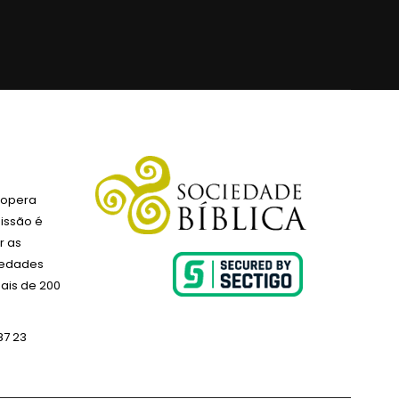
 opera
issão é
r as
ciedades
ais de 200
87 23