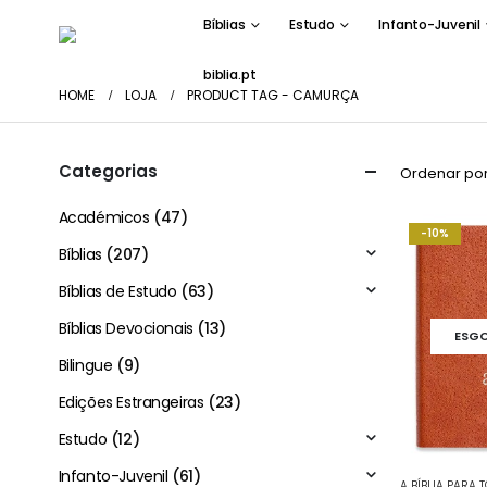
Bíblias
Estudo
Infanto-Juvenil
biblia.pt
HOME
LOJA
PRODUCT TAG -
CAMURÇA
Categorias
Ordenar por
Académicos
(47)
-10%
Bíblias
(207)
Bíblias de Estudo
(63)
Bíblias Devocionais
(13)
ESG
Bilingue
(9)
Edições Estrangeiras
(23)
Estudo
(12)
Infanto-Juvenil
(61)
A BÍBLIA PARA 