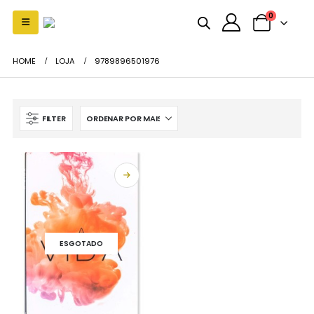
0
HOME
LOJA
9789896501976
FILTER
ESGOTADO