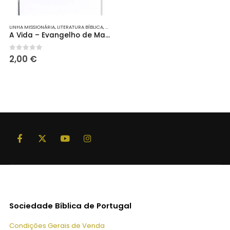
LINHA MISSIONÁRIA
,
LITERATURA BÍBLICA
,
PORÇÕES
,
PORÇÕES
A Vida – Evangelho de Marcos
0
out of 5
2,00
€
Sociedade Bíblica de Portugal
Condições Gerais de Venda