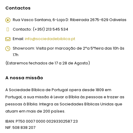
Contactos
Rua Vasco Santana, 6-Loja D:
Ribeirada 2675-629 Odivelas
Contacto:
(+351) 213 545 534
Email:
info@sociedadebiblica.pt
Showroom:
Visita por marcação de 2ªa 5ªfeira das 10h às
17h
(Estaremos fechados de 17 a 28 de Agosto)
A nossa missão
A Sociedade Bíblica de Portugal opera desde 1809 em
Portugal, a sua missão é Levar a Bíblia às pessoas e trazer as
pessoas à Bíblia. Integra as Sociedades Bíblicas Unidas que
atuam em mais de 200 países.
IBAN: PT50 0007 0000 00293302587 23
NIF: 508 838 207